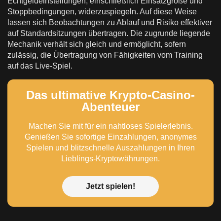
Echtgeldeinstellungen, einschließlich Einsatzgröße und
Stoppbedingungen, widerzuspiegeln. Auf diese Weise
lassen sich Beobachtungen zu Ablauf und Risiko effektiver
auf Standardsitzungen übertragen. Die zugrunde liegende
Mechanik verhält sich gleich und ermöglicht, sofern
zulässig, die Übertragung von Fähigkeiten vom Training
auf das Live-Spiel.
Das ultimative Krypto-Casino-
Abenteuer
Machen Sie mit für ein nahtloses Spielerlebnis.
Genießen Sie sofortige Einzahlungen, anonymes
Spielen und blitzschnelle Auszahlungen in Ihren
Lieblings-Kryptowährungen.
Jetzt spielen!