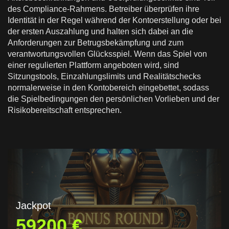
des Compliance-Rahmens. Betreiber überprüfen ihre
Identität in der Regel während der Kontoerstellung oder bei
der ersten Auszahlung und halten sich dabei an die
Anforderungen zur Betrugsbekämpfung und zum
verantwortungsvollen Glücksspiel. Wenn das Spiel von
einer regulierten Plattform angeboten wird, sind
Sitzungstools, Einzahlungslimits und Realitätschecks
normalerweise in den Kontobereich eingebettet, sodass
die Spielbedingungen den persönlichen Vorlieben und der
Risikobereitschaft entsprechen.
Jackpot
59200 €