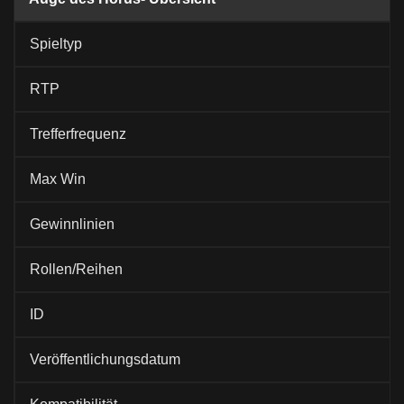
Spieltyp
RTP
Trefferfrequenz
Max Win
Gewinnlinien
Rollen/Reihen
ID
Veröffentlichungsdatum