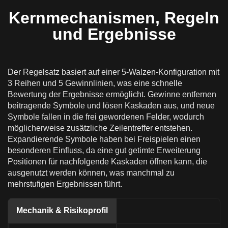
Kernmechanismen, Regeln
und Ergebnisse
Der Regelsatz basiert auf einer 5-Walzen-Konfiguration mit
3 Reihen und 5 Gewinnlinien, was eine schnelle
Bewertung der Ergebnisse ermöglicht. Gewinne entfernen
beitragende Symbole und lösen Kaskaden aus, und neue
Symbole fallen in die frei gewordenen Felder, wodurch
möglicherweise zusätzliche Zeilentreffer entstehen.
Expandierende Symbole haben bei Freispielen einen
besonderen Einfluss, da eine gut getimte Erweiterung
Positionen für nachfolgende Kaskaden öffnen kann, die
ausgenutzt werden können, was manchmal zu
mehrstufigen Ergebnissen führt.
Mechanik & Risikoprofil