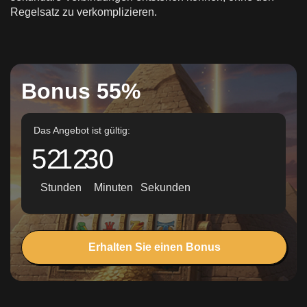
Regelsatz zu verkomplizieren.
Bonus 55%
Das Angebot ist gültig:
52
12
28
Stunden
Minuten
Sekunden
Erhalten Sie einen Bonus