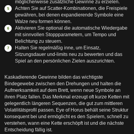
möglicherweise zusätzliche Gewinne zu erzielen.
Achten Sie auf Scatter-Kombinationen, die Freispiele
gewähren, bei denen expandierende Symbole eine
Walze neu formen können.
Aktivieren Sie optional die automatische Wiedergabe
mit sinnvollen Stoppparametern, um Tempo und
Belichtung zu steuern.
Halten Sie regelmäßig inne, um Einsatz,
Sitzungsdauer und-limits neu zu bewerten und das
Spiel an den persönlichen Zielen auszurichten.
Kaskadierende Gewinne bilden das wichtigste
Bindegewebe zwischen den Drehungen und halten die
Aufmerksamkeit auf dem Brett, wenn neue Symbole an
ihren Platz fallen. Das Merkmal erzeugt oft kurze Ketten mit
gelegentlich längeren Sequenzen, die gut zum mittleren
Volatilitätsprofil passen. Eye of Horus behält seine Struktur
konsequent bei und ermöglicht es den Spielern, schnell zu
verstehen, wann eine Kette erschöpft ist und die nächste
Entscheidung fällig ist.