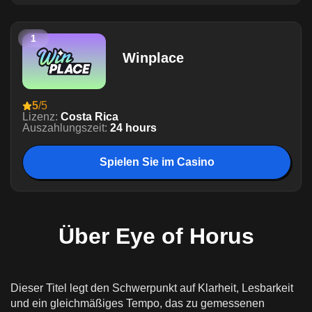
Eye of Horus RTP, Volatilität und maximales
Gewinnpotenzial
1
Wie man verantwortungsvoll mit dem Auge des
Winplace
Horus umgeht
Eye of Horus online um echtes Geld spielen in
Deutschland
5
/5
Lizenz:
Costa Rica
Einlagen, Zahlungen & Verantwortungsvolles
Auszahlungszeit:
24 hours
Spielen in Deutschland
Spielen Sie im Casino
Mobile Version von Eye of Horus
Über Eye of Horus
Dieser Titel legt den Schwerpunkt auf Klarheit, Lesbarkeit
und ein gleichmäßiges Tempo, das zu gemessenen