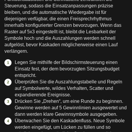
Steuerung, sodass die Einsatzanpassungen präzise
bleiben, und die automatische Wiedergabe ist für
diejenigen verfügbar, die einen Freisprechrhythmus
innerhalb konfigurierter Grenzen bevorzugen. Wenn das
Raster auf 5x3 eingestellt ist, bleibt die Lesbarkeit der
Symbole hoch und die Auszahlungen werden schnell
aufgelöst, bevor Kaskaden möglicherweise einen Lauf
verlängern.
Legen Sie mithilfe der Bildschirmsteuerung einen
Einsatz fest, der dem bevorzugten Sitzungsbudget
entspricht.
Überprüfen Sie die Auszahlungstabelle und Regeln
auf Symbolwerte, wildes Verhalten, Scatter und
expandierende Ereignisse.
Drücken Sie „Drehen“, um eine Runde zu beginnen.
Gewinne werden auf 5 Gewinnlinien ausgewertet und
dann werden klare Gewinnsymbole ausgegeben.
Überwachen Sie den Kaskadenfluss. Neue Symbole
werden eingefügt, um Lücken zu füllen und so