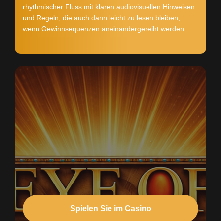
rhythmischer Fluss mit klaren audiovisuellen Hinweisen
und Regeln, die auch dann leicht zu lesen bleiben,
wenn Gewinnsequenzen aneinandergereiht werden.
Spielen Sie im Casino